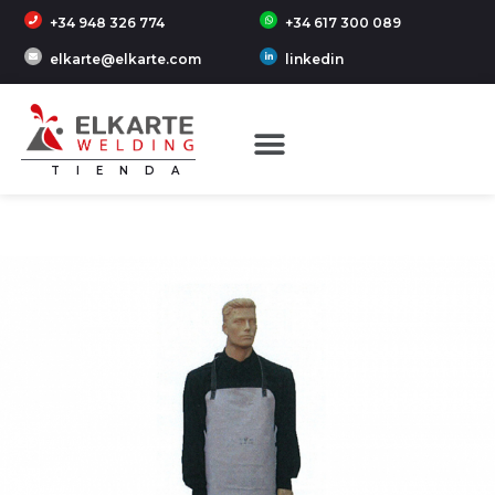
+34 948 326 774
+34 617 300 089
elkarte@elkarte.com
linkedin
TIENDA