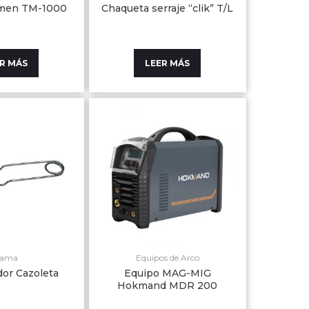
cmen TM-1000
Chaqueta serraje “clik” T/L
R MÁS
LEER MÁS
lama
Equipos de Arco
or Cazoleta
Equipo MAG-MIG
Hokmand MDR 200