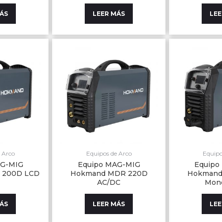
MÁS
LEER MÁS
LEE
 Arco
Equipos de Arco
Equipo
AG-MIG
Equipo MAG-MIG
Equipo
 200D LCD
Hokmand MDR 220D
Hokmand
AC/DC
Mono
MÁS
LEER MÁS
LEE