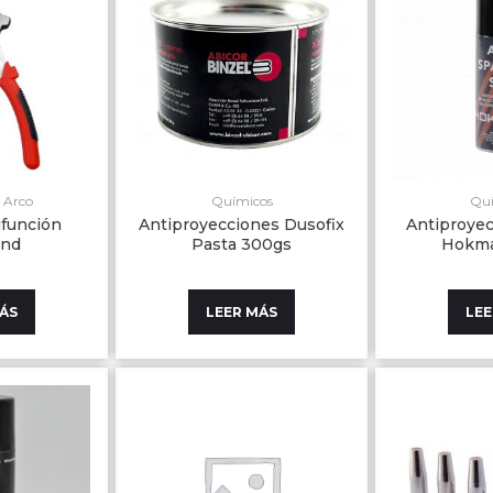
 Arco
Químicos
Qu
ifunción
Antiproyecciones Dusofix
Antiproyec
nd
Pasta 300gs
Hokma
MÁS
LEER MÁS
LEE