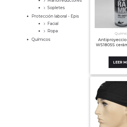
Manorreductores
Sopletes
Protección laboral - Epis
Facial
Ropa
Químic
Químicos
Antiproyeccio
WS1805S cerá
LEER 