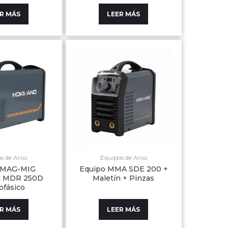
R MÁS
LEER MÁS
s de Arco
Equipos de Arco
 MAG-MIG
Equipo MMA SDE 200 +
 MDR 250D
Maletín + Pinzas
fásico
R MÁS
LEER MÁS