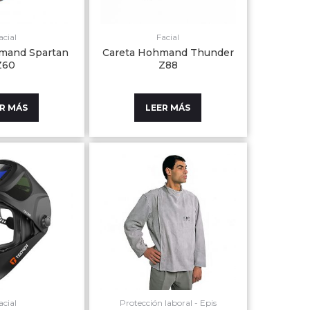
acial
Facial
mand Spartan
Careta Hohmand Thunder
Z60
Z88
R MÁS
LEER MÁS
acial
Protección laboral - Epis