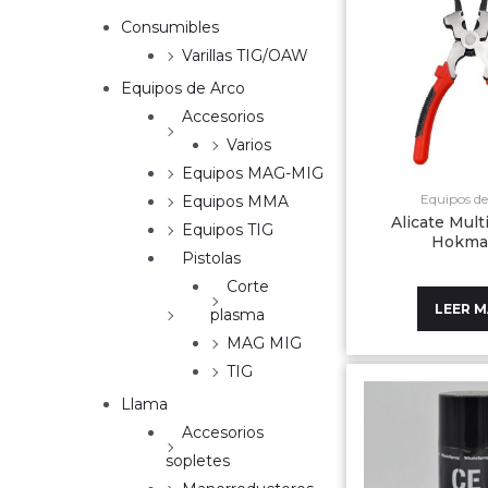
Consumibles
Varillas TIG/OAW
Equipos de Arco
Accesorios
Varios
Equipos MAG-MIG
Equipos de
Equipos MMA
Alicate Mult
Equipos TIG
Hokma
Pistolas
Corte
LEER 
plasma
MAG MIG
TIG
Llama
Accesorios
sopletes