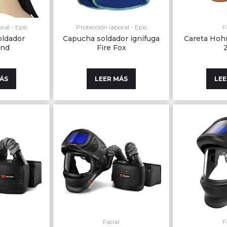
ral - Epis
Protección laboral - Epis
F
oldador
Capucha soldador ignifuga
Careta Hoh
nd
Fire Fox
MÁS
LEER MÁS
LEE
l
Facial
F