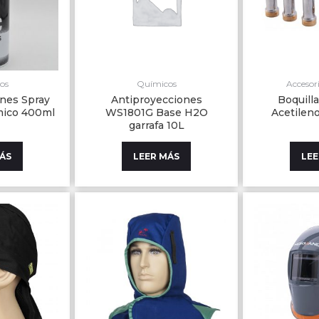
os
Químicos
Accesori
nes Spray
Antiproyecciones
Boquill
mico 400ml
WS1801G Base H2O
Acetilen
garrafa 10L
MÁS
LEER MÁS
LEE