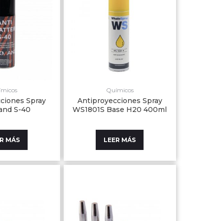
ímicos
Químicos
ciones Spray
Antiproyecciones Spray
nd S-40
WS1801S Base H20 400ml
R MÁS
LEER MÁS