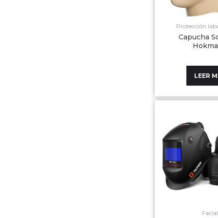
Protección labo
Capucha S
Hokma
LEER 
Facia