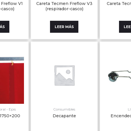
Freflow V1
Careta Tecmen Freflow V3
Careta Te
-casco)
(respirador-casco)
MÁS
LEER MÁS
LEE
ral - Epis
Consumibles
L
 1750×200
Decapante
Encended