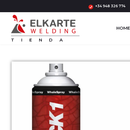
+34 948 326 774
HOME
TIENDA