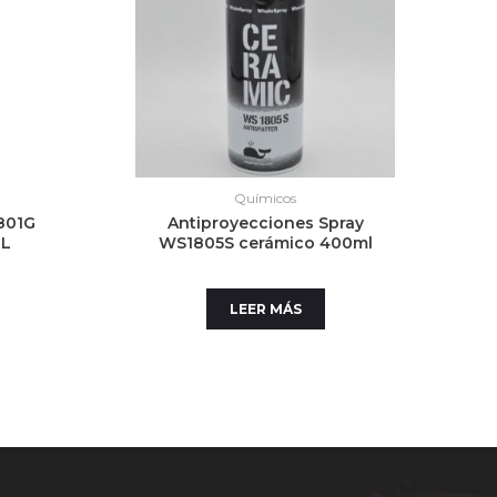
Químicos
801G
Antiproyecciones Spray
0L
WS1805S cerámico 400ml
LEER MÁS