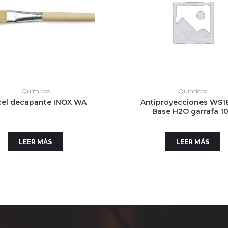
Químicos
Químicos
cel decapante INOX WA
Antiproyecciones WS1
Base H2O garrafa 1
LEER MÁS
LEER MÁS