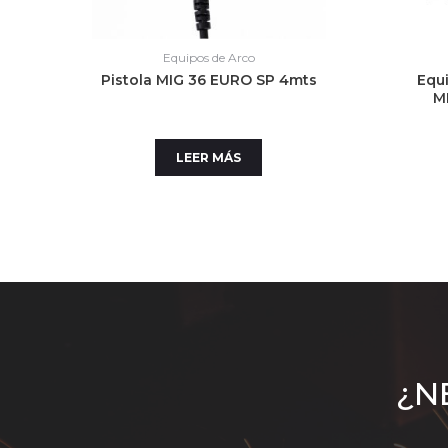
Equipos de Arco
Pistola MIG 36 EURO SP 4mts
Equ
M
LEER MÁS
¿N