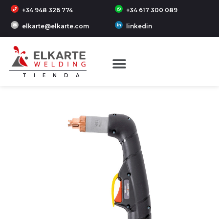
+34 948 326 774
+34 617 300 089
elkarte@elkarte.com
linkedin
TIENDA