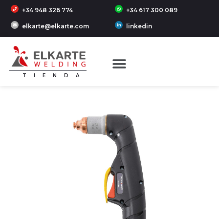
+34 948 326 774
+34 617 300 089
elkarte@elkarte.com
linkedin
TIENDA